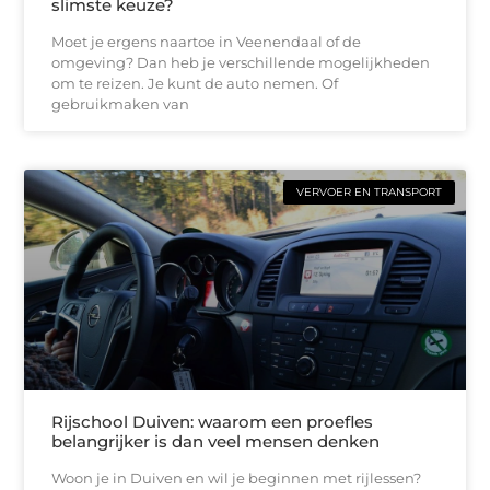
slimste keuze?
Moet je ergens naartoe in Veenendaal of de
omgeving? Dan heb je verschillende mogelijkheden
om te reizen. Je kunt de auto nemen. Of
gebruikmaken van
VERVOER EN TRANSPORT
Rijschool Duiven: waarom een proefles
belangrijker is dan veel mensen denken
Woon je in Duiven en wil je beginnen met rijlessen?