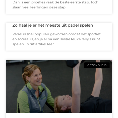
Dan is een proefles vaak de beste eerste stap. Toch
slaan veel leerlingen deze stap
Zo haal je er het meeste uit padel spelen
Padel is snel populair geworden omdat het sportief
én sociaal is, en je al na één sessie leuke rally’s kunt
spelen. In dit artikel leer
GEZONDHEID