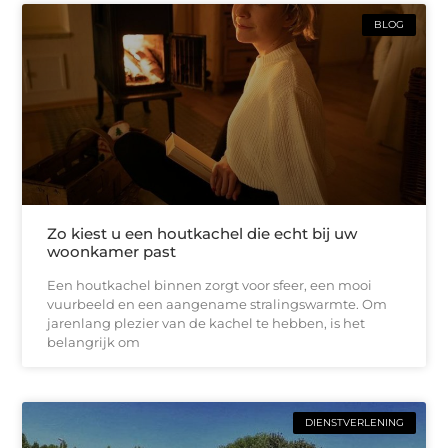
BLOG
Zo kiest u een houtkachel die echt bij uw
woonkamer past
Een houtkachel binnen zorgt voor sfeer, een mooi
vuurbeeld en een aangename stralingswarmte. Om
jarenlang plezier van de kachel te hebben, is het
belangrijk om
DIENSTVERLENING