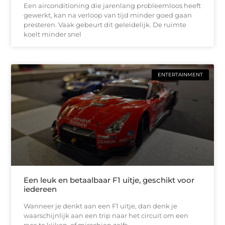
Een airconditioning die jarenlang probleemloos heeft
gewerkt, kan na verloop van tijd minder goed gaan
presteren. Vaak gebeurt dit geleidelijk. De ruimte
koelt minder snel
ENTERTAINMENT
Een leuk en betaalbaar F1 uitje, geschikt voor
iedereen
Wanneer je denkt aan een F1 uitje, dan denk je
waarschijnlijk aan een trip naar het circuit om een
race te kijken, of misschien zelfs