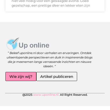
niet veel nodig voor een geslaagde avond. Goed
gezelschap, een prettige sfeer en lekker eten zijn
Website linkbuilding: versterk je online zichtbaarheid met slimme strategieën
Geld Online Verdienen: Jouw Gids naar Vrijheid en Flexibiliteit
” Beleef uponline.nl door verhalen en ervaringen. Ontdek
uiteenlopende perspectieven en duik in inspirerende blogs
die je meenemen langs verrassende inzichten en nieuwe
ideeën. “
Wie zijn wij?
Artikel publiceren
@2025
www.uponline.nl.
All Right Reserved.