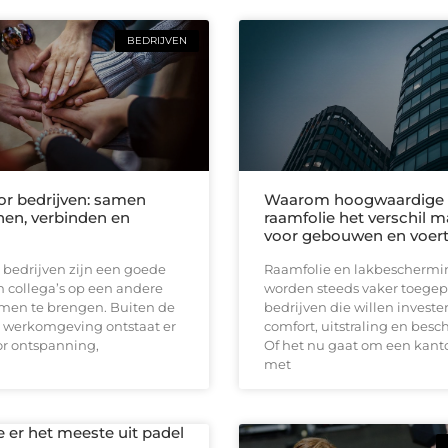
BEDRIJVEN
oor bedrijven: samen
Waarom hoogwaardige
en, verbinden en
raamfolie het verschil 
voor gebouwen en voer
r bedrijven zijn een goede
Raamfolie en lakbeschermin
 collega’s op een andere
worden steeds vaker toegep
men te brengen. Buiten de
bedrijven die willen investe
e werkomgeving ontstaat er
comfort, uitstraling en bes
or ontspanning,
Of het nu gaat om een kan
met
e er het meeste uit padel