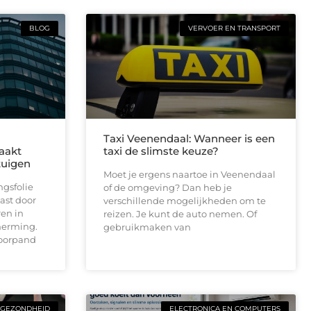
BLOG
VERVOER EN TRANSPORT
Taxi Veenendaal: Wanneer is een
maakt
taxi de slimste keuze?
tuigen
Moet je ergens naartoe in Veenendaal
gsfolie
of de omgeving? Dan heb je
ast door
verschillende mogelijkheden om te
ren in
reizen. Je kunt de auto nemen. Of
cherming.
gebruikmaken van
toorpand
GEZONDHEID
ELECTRONICA EN COMPUTERS