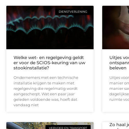
DIENSTVERLENING
Welke wet- en regelgeving geldt
Uitjes v
er voor de SCIOS-keuring van uw
ontspann
stookinstallatie?
beleven
Ondernemers met een technische
Uitjes voo
installatie krijgen te maken met
manier om
regelgeving die regelmatig wordt
manier sa
aangescherpt. Wat een paar jaar
dagelijks
geleden voldoende was, hoeft dat
ruimte vo
vandaag niet
Zo haal j
VERVOER EN TRANSPORT