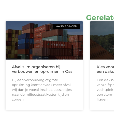
Gerelat
AANBIEDINGEN
Afval slim organiseren bij
Kies voo
verbouwen en opruimen in Oss
een dakd
Bij een verbouwing of grote
Een dak bo
opruiming komt er vaak meer afval
vanzelfspr
vrij dan je vooraf inschat. Losse ritjes
vochtplek 
naar de milieustraat kosten tijd en
een storm
zorgen
liggen.