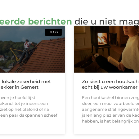
eerde berichten
die u niet ma
BLOG
r lokale zekerheid met
Zo kiest u een houtkach
ekker in Gemert
echt bij uw woonkamer 
ven je hoofd lijkt
Een houtkachel binnen zorg
ekend, tot je ineens een
sfeer, een mooi vuurbeeld e
ziet op het plafond of na
aangename stralingswarmt
 een paar dakpannen scheef
jarenlang plezier van de kac
hebben, is het belangrijk o