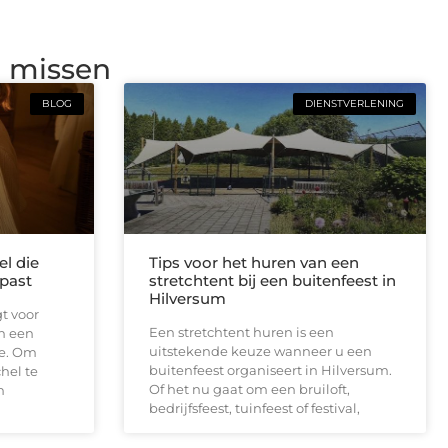
g missen
BLOG
DIENSTVERLENING
el die
Tips voor het huren van een
past
stretchtent bij een buitenfeest in
Hilversum
t voor
Een stretchtent huren is een
n een
uitstekende keuze wanneer u een
e. Om
buitenfeest organiseert in Hilversum.
hel te
Of het nu gaat om een bruiloft,
m
bedrijfsfeest, tuinfeest of festival,