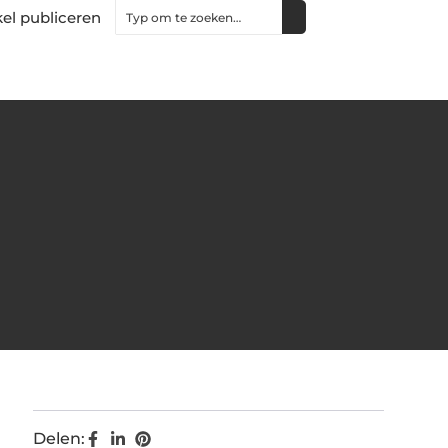
kel publiceren
Delen: