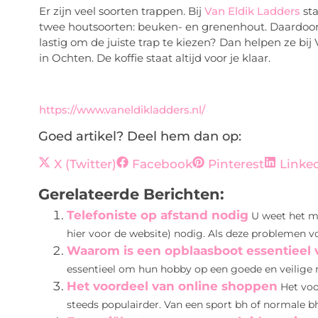
Er zijn veel soorten trappen. Bij
Van Eldik Ladders
sta
twee houtsoorten: beuken- en grenenhout. Daardoor 
lastig om de juiste trap te kiezen? Dan helpen ze bij
in Ochten. De koffie staat altijd voor je klaar.
https://www.vaneldikladders.nl/
Goed artikel? Deel hem dan op:
X (Twitter)
Facebook
Pinterest
Linke
Gerelateerde Berichten:
Telefoniste op afstand nodig
U weet het mi
hier voor de website) nodig. Als deze problemen voo
Waarom is een opblaasboot essentieel v
essentieel om hun hobby op een goede en veilige m
Het voordeel van online shoppen
Het voo
steeds populairder. Van een sport bh of normale bh 