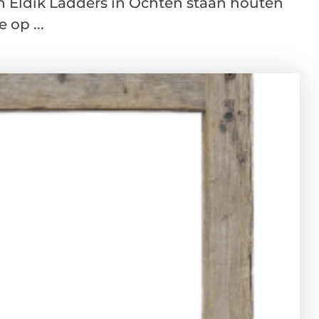
an Eldik Ladders in Ochten staan houten
op ...