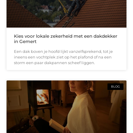
Kies voor lokale zekerheid met een dakdekker
in Gemert
Een dak boven je hoofd lijkt vanzelfsprekend, tot je
ineens een vochtplek ziet op het plafond of na een
storm een paar dakpannen scheef liggen.
BLOG