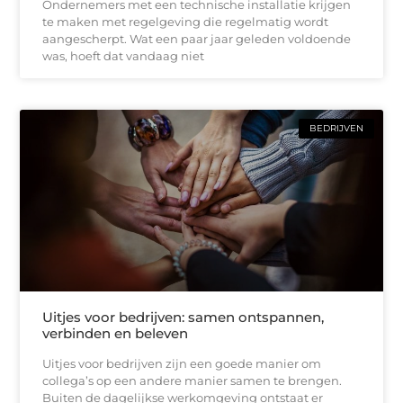
Ondernemers met een technische installatie krijgen
te maken met regelgeving die regelmatig wordt
aangescherpt. Wat een paar jaar geleden voldoende
was, hoeft dat vandaag niet
BEDRIJVEN
Uitjes voor bedrijven: samen ontspannen,
verbinden en beleven
Uitjes voor bedrijven zijn een goede manier om
collega’s op een andere manier samen te brengen.
Buiten de dagelijkse werkomgeving ontstaat er