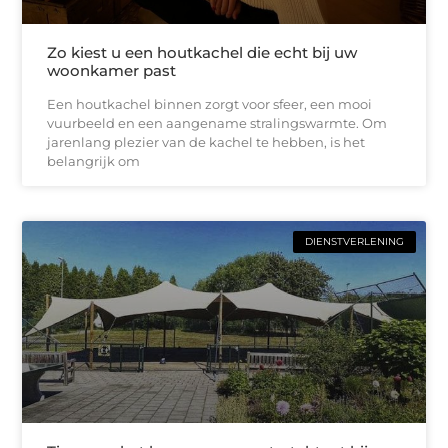
Zo kiest u een houtkachel die echt bij uw
woonkamer past
Een houtkachel binnen zorgt voor sfeer, een mooi
vuurbeeld en een aangename stralingswarmte. Om
jarenlang plezier van de kachel te hebben, is het
belangrijk om
DIENSTVERLENING