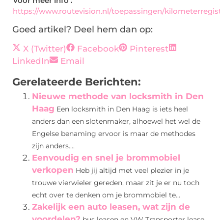
Voor meer info :
https://www.routevision.nl/toepassingen/kilometerregist
Goed artikel? Deel hem dan op:
X (Twitter)
Facebook
Pinterest
LinkedIn
Email
Gerelateerde Berichten:
Nieuwe methode van locksmith in Den
Haag
Een locksmith in Den Haag is iets heel
anders dan een slotenmaker, alhoewel het wel de
Engelse benaming ervoor is maar de methodes
zijn anders....
Eenvoudig en snel je brommobiel
verkopen
Heb jij altijd met veel plezier in je
trouwe vierwieler gereden, maar zit je er nu toch
echt over te denken om je brommobiel te...
Zakelijk een auto leasen, wat zijn de
voordelen?
bus leasen en VW Transporter lease