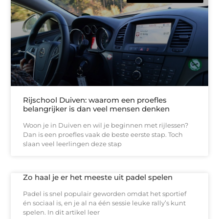
Rijschool Duiven: waarom een proefles
belangrijker is dan veel mensen denken
Woon je in Duiven en wil je beginnen met rijlessen?
Dan is een proefles vaak de beste eerste stap. Toch
slaan veel leerlingen deze stap
Zo haal je er het meeste uit padel spelen
Padel is snel populair geworden omdat het sportief
én sociaal is, en je al na één sessie leuke rally’s kunt
spelen. In dit artikel leer