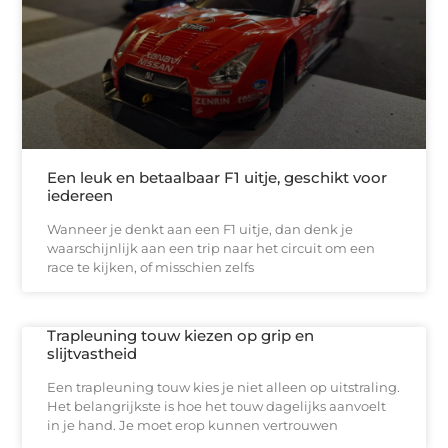
Een leuk en betaalbaar F1 uitje, geschikt voor
iedereen
Wanneer je denkt aan een F1 uitje, dan denk je
waarschijnlijk aan een trip naar het circuit om een
race te kijken, of misschien zelfs
Trapleuning touw kiezen op grip en
slijtvastheid
Een trapleuning touw kies je niet alleen op uitstraling.
Het belangrijkste is hoe het touw dagelijks aanvoelt
in je hand. Je moet erop kunnen vertrouwen