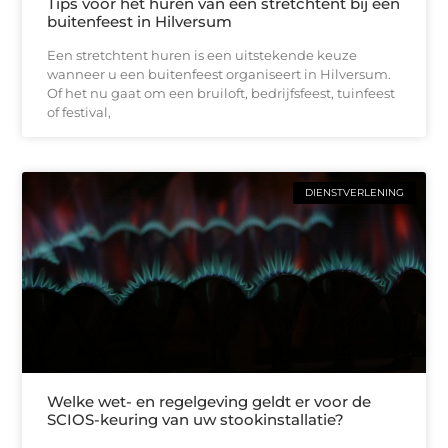
Tips voor het huren van een stretchtent bij een
buitenfeest in Hilversum
Een stretchtent huren is een uitstekende keuze
wanneer u een buitenfeest organiseert in Hilversum.
Of het nu gaat om een bruiloft, bedrijfsfeest, tuinfeest
of festival,
DIENSTVERLENING
Welke wet- en regelgeving geldt er voor de
SCIOS-keuring van uw stookinstallatie?