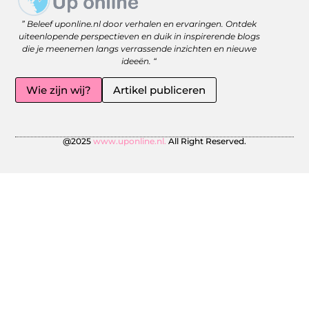
Website linkbuilding: versterk je online zichtbaarheid met slimme strategieën
Geld Online Verdienen: Jouw Gids naar Vrijheid en Flexibiliteit
” Beleef uponline.nl door verhalen en ervaringen. Ontdek
uiteenlopende perspectieven en duik in inspirerende blogs
die je meenemen langs verrassende inzichten en nieuwe
ideeën. “
Wie zijn wij?
Artikel publiceren
@2025
www.uponline.nl.
All Right Reserved.