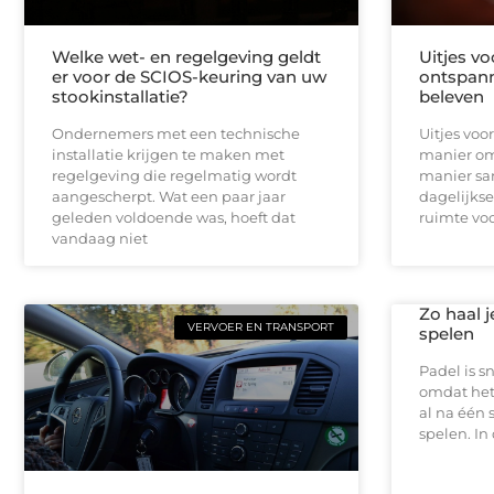
Welke wet- en regelgeving geldt
Uitjes v
er voor de SCIOS-keuring van uw
ontspann
stookinstallatie?
beleven
Ondernemers met een technische
Uitjes voo
installatie krijgen te maken met
manier om
regelgeving die regelmatig wordt
manier sa
aangescherpt. Wat een paar jaar
dagelijks
geleden voldoende was, hoeft dat
ruimte vo
vandaag niet
Zo haal j
VERVOER EN TRANSPORT
spelen
Padel is s
omdat het s
al na één s
spelen. In 