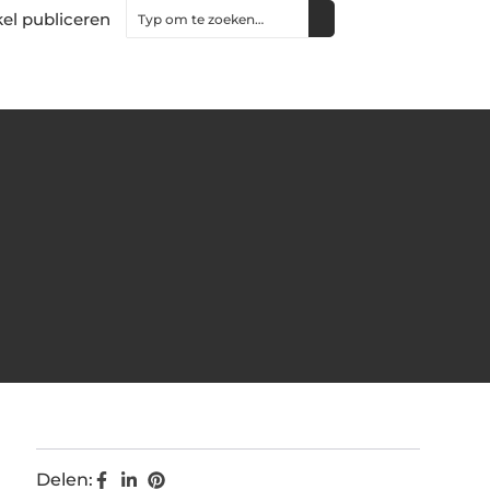
kel publiceren
Delen: