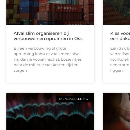
Afval slim organiseren bij
Kies voo
verbouwen en opruimen in Oss
een dakd
Bij een verbouwing of grote
Een dak bo
opruiming komt er vaak meer afval
vanzelfspr
vrij dan je vooraf inschat. Losse ritjes
vochtplek 
naar de milieustraat kosten tijd en
een storm
zorgen
liggen.
DIENSTVERLENING