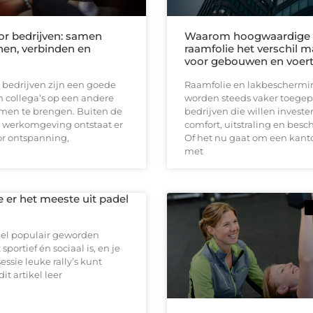
oor bedrijven: samen
Waarom hoogwaardige
en, verbinden en
raamfolie het verschil 
voor gebouwen en voer
r bedrijven zijn een goede
Raamfolie en lakbeschermin
 collega’s op een andere
worden steeds vaker toegep
men te brengen. Buiten de
bedrijven die willen investe
e werkomgeving ontstaat er
comfort, uitstraling en bes
or ontspanning,
Of het nu gaat om een kan
met
e er het meeste uit padel
nel populair geworden
portief én sociaal is, en je
essie leuke rally’s kunt
dit artikel leer