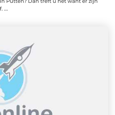
n Putten? Dan treft u het want er zijn
 ...