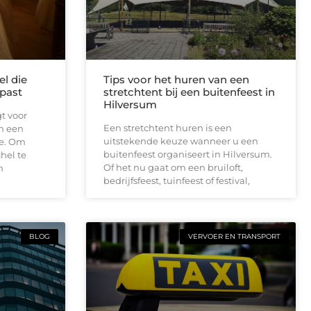
el die
Tips voor het huren van een
past
stretchtent bij een buitenfeest in
Hilversum
t voor
Een stretchtent huren is een
n een
uitstekende keuze wanneer u een
e. Om
buitenfeest organiseert in Hilversum.
hel te
Of het nu gaat om een bruiloft,
m
bedrijfsfeest, tuinfeest of festival,
BLOG
VERVOER EN TRANSPORT