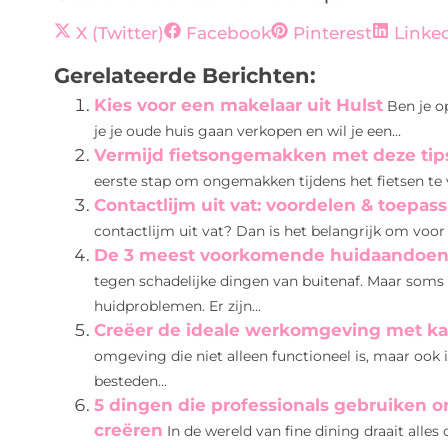
X (Twitter)
Facebook
Pinterest
Linke
Gerelateerde Berichten:
Kies voor een makelaar uit Hulst
Ben je o
je je oude huis gaan verkopen en wil je een...
Vermijd fietsongemakken met deze tip
eerste stap om ongemakken tijdens het fietsen te v
Contactlijm uit vat: voordelen & toepas
contactlijm uit vat? Dan is het belangrijk om voor 
De 3 meest voorkomende huidaandoe
tegen schadelijke dingen van buitenaf. Maar som
huidproblemen. Er zijn...
Creëer de ideale werkomgeving met kat
omgeving die niet alleen functioneel is, maar ook 
besteden...
5 dingen die professionals gebruiken om
creëren
In de wereld van fine dining draait alle