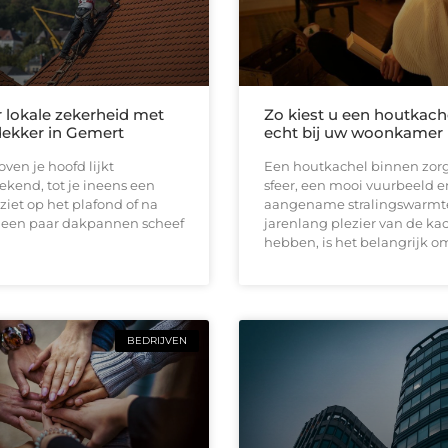
r lokale zekerheid met
Zo kiest u een houtkach
ekker in Gemert
echt bij uw woonkamer 
ven je hoofd lijkt
Een houtkachel binnen zorg
ekend, tot je ineens een
sfeer, een mooi vuurbeeld e
ziet op het plafond of na
aangename stralingswarmt
 een paar dakpannen scheef
jarenlang plezier van de kac
hebben, is het belangrijk o
BEDRIJVEN