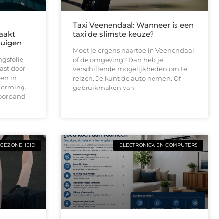
Taxi Veenendaal: Wanneer is een
maakt
taxi de slimste keuze?
tuigen
Moet je ergens naartoe in Veenendaal
gsfolie
of de omgeving? Dan heb je
ast door
verschillende mogelijkheden om te
ren in
reizen. Je kunt de auto nemen. Of
cherming.
gebruikmaken van
toorpand
GEZONDHEID
ELECTRONICA EN COMPUTERS