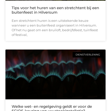
Tips voor het huren van een stretchtent bij een
buitenfeest in Hilversum
Een stretchtent huren is een uitstekende keuze
wanneer u een buitenfeest organiseert in Hilversum.
Of het nu gaat om een bruiloft, bedrijfsfeest, tuinfeest
of festival,
DIENSTVERLENING
Welke wet- en regelgeving geldt er voor de
SCIOS-keuring van uw stookinstallatie?