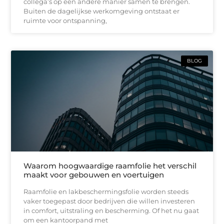
collega’s op een andere manier samen te brengen.
Buiten de dagelijkse werkomgeving ontstaat er
ruimte voor ontspanning,
BLOG
Waarom hoogwaardige raamfolie het verschil
maakt voor gebouwen en voertuigen
Raamfolie en lakbeschermingsfolie worden steeds
vaker toegepast door bedrijven die willen investeren
in comfort, uitstraling en bescherming. Of het nu gaat
om een kantoorpand met