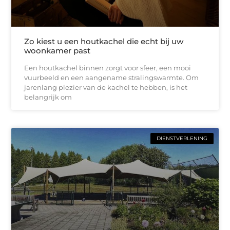
Zo kiest u een houtkachel die echt bij uw
woonkamer past
Een houtkachel binnen zorgt voor sfeer, een mooi
vuurbeeld en een aangename stralingswarmte. Om
jarenlang plezier van de kachel te hebben, is het
belangrijk om
DIENSTVERLENING