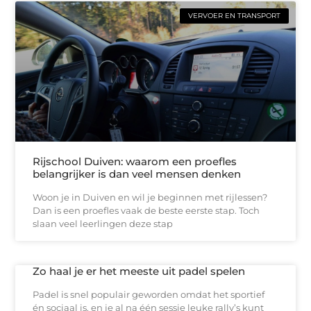
VERVOER EN TRANSPORT
Rijschool Duiven: waarom een proefles
belangrijker is dan veel mensen denken
Woon je in Duiven en wil je beginnen met rijlessen?
Dan is een proefles vaak de beste eerste stap. Toch
slaan veel leerlingen deze stap
Zo haal je er het meeste uit padel spelen
Padel is snel populair geworden omdat het sportief
én sociaal is, en je al na één sessie leuke rally’s kunt