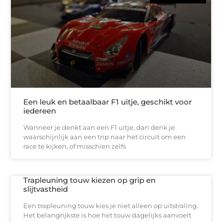
Een leuk en betaalbaar F1 uitje, geschikt voor
iedereen
Wanneer je denkt aan een F1 uitje, dan denk je
waarschijnlijk aan een trip naar het circuit om een
race te kijken, of misschien zelfs
Trapleuning touw kiezen op grip en
slijtvastheid
Een trapleuning touw kies je niet alleen op uitstraling.
Het belangrijkste is hoe het touw dagelijks aanvoelt