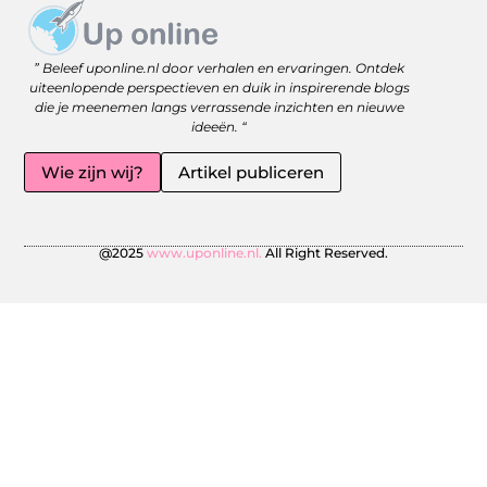
Website linkbuilding: versterk je online zichtbaarheid met slimme strategieën
Geld Online Verdienen: Jouw Gids naar Vrijheid en Flexibiliteit
” Beleef uponline.nl door verhalen en ervaringen. Ontdek
uiteenlopende perspectieven en duik in inspirerende blogs
die je meenemen langs verrassende inzichten en nieuwe
ideeën. “
Wie zijn wij?
Artikel publiceren
@2025
www.uponline.nl.
All Right Reserved.