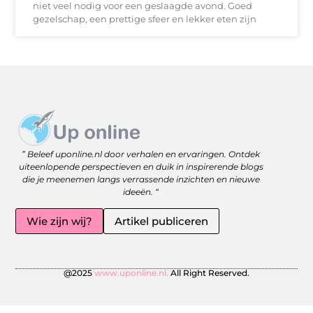
niet veel nodig voor een geslaagde avond. Goed
gezelschap, een prettige sfeer en lekker eten zijn
Website linkbuilding: versterk je online zichtbaarheid met slimme strategieën
Geld Online Verdienen: Jouw Gids naar Vrijheid en Flexibiliteit
” Beleef uponline.nl door verhalen en ervaringen. Ontdek
uiteenlopende perspectieven en duik in inspirerende blogs
die je meenemen langs verrassende inzichten en nieuwe
ideeën. “
Wie zijn wij?
Artikel publiceren
@2025
www.uponline.nl.
All Right Reserved.