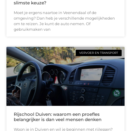
slimste keuze?
Moet je ergens naartoe in Veenendaal of de
omgeving? Dan heb je verschillende mogelijkheden
om te reizen. Je kunt de auto nemen. Of
gebruikmaken van
VERVOER EN TRANSPORT
Rijschool Duiven: waarom een proefles
belangrijker is dan veel mensen denken
Woon je in Duiven en wil je beginnen met rijlessen?