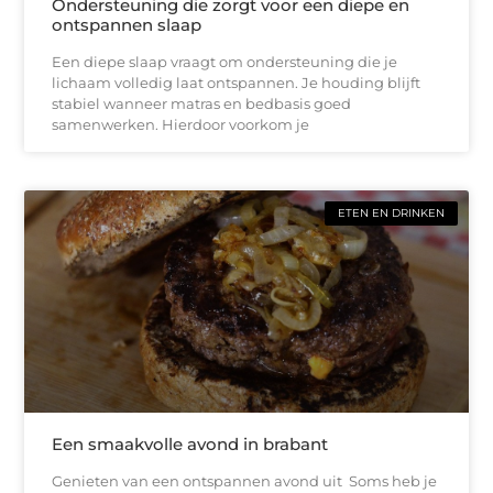
Ondersteuning die zorgt voor een diepe en
ontspannen slaap
Een diepe slaap vraagt om ondersteuning die je
lichaam volledig laat ontspannen. Je houding blijft
stabiel wanneer matras en bedbasis goed
samenwerken. Hierdoor voorkom je
ETEN EN DRINKEN
Een smaakvolle avond in brabant
Genieten van een ontspannen avond uit Soms heb je