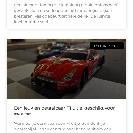
Een airconditioning die jarenlang probleemloos heeft
gewerkt, kan na verloop van tijd minder goed gaan
presteren. Vaak gebeurt dit geleidelijk. De ruimte
koelt minder snel
ENTERTAINMENT
Een leuk en betaalbaar F1 uitje, geschikt voor
iedereen
Wanneer je denkt aan een F1 uitje, dan denk je
waarschijnlijk aan een trip naar het circuit om een