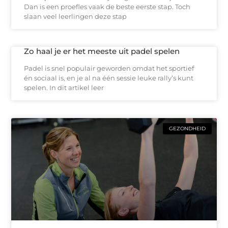
Dan is een proefles vaak de beste eerste stap. Toch
slaan veel leerlingen deze stap
Zo haal je er het meeste uit padel spelen
Padel is snel populair geworden omdat het sportief
én sociaal is, en je al na één sessie leuke rally’s kunt
spelen. In dit artikel leer
GEZONDHEID