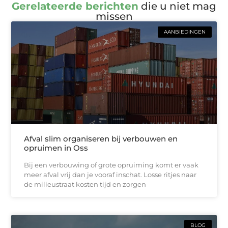
Gerelateerde berichten
die u niet mag
missen
AANBIEDINGEN
Afval slim organiseren bij verbouwen en
opruimen in Oss
Bij een verbouwing of grote opruiming komt er vaak
meer afval vrij dan je vooraf inschat. Losse ritjes naar
de milieustraat kosten tijd en zorgen
BLOG