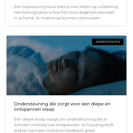
Een trapleuning touw kies je niet alleen op uitstraling.
Het belangrijkste is hoe het touw dagelijks aanvoelt
in je hand. Je moet erop kunnen vertrouwen
AANBIEDINGEN
Ondersteuning die zorgt voor een diepe en
ontspannen slaap
Een diepe slaap vraagt om ondersteuning die je
lichaam volledig laat ontspannen. Je houding blijft
stabiel wanneer matras en bedbasis goed