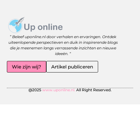
Website linkbuilding: versterk je online zichtbaarheid met slimme strategieën
Geld Online Verdienen: Jouw Gids naar Vrijheid en Flexibiliteit
” Beleef uponline.nl door verhalen en ervaringen. Ontdek
uiteenlopende perspectieven en duik in inspirerende blogs
die je meenemen langs verrassende inzichten en nieuwe
ideeën. “
Wie zijn wij?
Artikel publiceren
@2025
www.uponline.nl.
All Right Reserved.