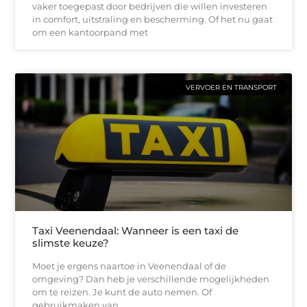
vaker toegepast door bedrijven die willen investeren
in comfort, uitstraling en bescherming. Of het nu gaat
om een kantoorpand met
VERVOER EN TRANSPORT
Taxi Veenendaal: Wanneer is een taxi de
slimste keuze?
Moet je ergens naartoe in Veenendaal of de
omgeving? Dan heb je verschillende mogelijkheden
om te reizen. Je kunt de auto nemen. Of
gebruikmaken van