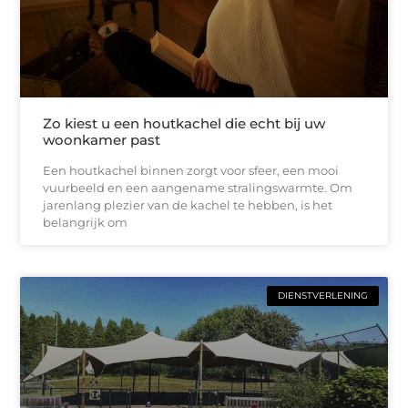
Zo kiest u een houtkachel die echt bij uw
woonkamer past
Een houtkachel binnen zorgt voor sfeer, een mooi
vuurbeeld en een aangename stralingswarmte. Om
jarenlang plezier van de kachel te hebben, is het
belangrijk om
DIENSTVERLENING