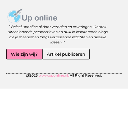
Website linkbuilding: versterk je online zichtbaarheid met slimme strategieën
Geld Online Verdienen: Jouw Gids naar Vrijheid en Flexibiliteit
” Beleef uponline.nl door verhalen en ervaringen. Ontdek
uiteenlopende perspectieven en duik in inspirerende blogs
die je meenemen langs verrassende inzichten en nieuwe
ideeën. “
Wie zijn wij?
Artikel publiceren
@2025
www.uponline.nl.
All Right Reserved.