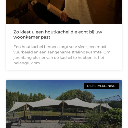
Zo kiest u een houtkachel die echt bij uw
woonkamer past
Een houtkachel binnen zorgt voor sfeer, een mooi
vuurbeeld en een aangename stralingswarmte. Om
jarenlang plezier van de kachel te hebben, is het
belangrijk om
DIENSTVERLENING