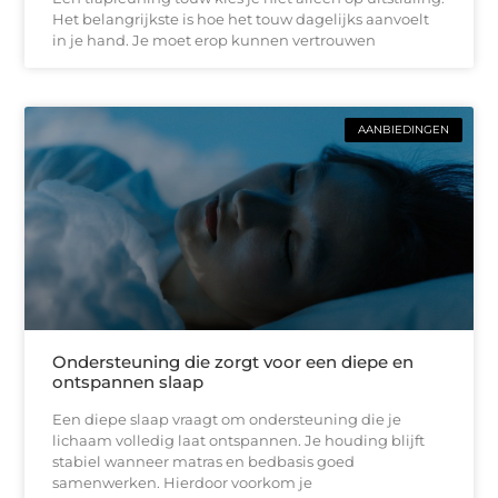
Het belangrijkste is hoe het touw dagelijks aanvoelt
in je hand. Je moet erop kunnen vertrouwen
AANBIEDINGEN
Ondersteuning die zorgt voor een diepe en
ontspannen slaap
Een diepe slaap vraagt om ondersteuning die je
lichaam volledig laat ontspannen. Je houding blijft
stabiel wanneer matras en bedbasis goed
samenwerken. Hierdoor voorkom je