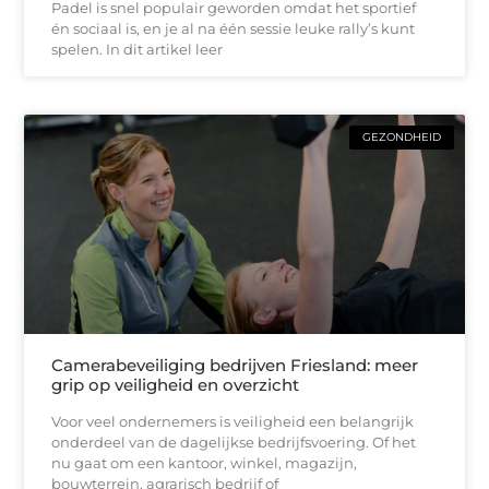
Padel is snel populair geworden omdat het sportief
én sociaal is, en je al na één sessie leuke rally’s kunt
spelen. In dit artikel leer
GEZONDHEID
Camerabeveiliging bedrijven Friesland: meer
grip op veiligheid en overzicht
Voor veel ondernemers is veiligheid een belangrijk
onderdeel van de dagelijkse bedrijfsvoering. Of het
nu gaat om een kantoor, winkel, magazijn,
bouwterrein, agrarisch bedrijf of