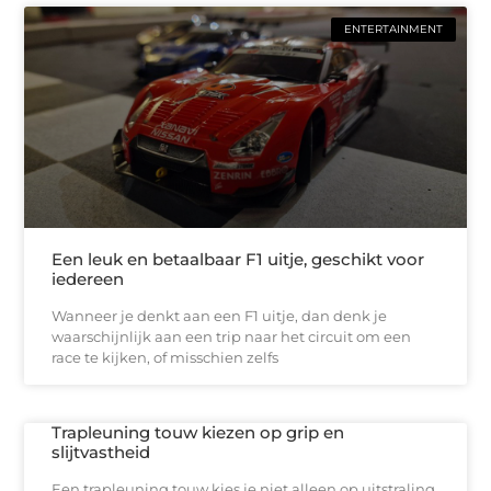
ENTERTAINMENT
Een leuk en betaalbaar F1 uitje, geschikt voor
iedereen
Wanneer je denkt aan een F1 uitje, dan denk je
waarschijnlijk aan een trip naar het circuit om een
race te kijken, of misschien zelfs
Trapleuning touw kiezen op grip en
slijtvastheid
Een trapleuning touw kies je niet alleen op uitstraling.