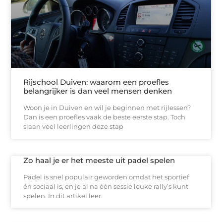
Rijschool Duiven: waarom een proefles
belangrijker is dan veel mensen denken
Woon je in Duiven en wil je beginnen met rijlessen?
Dan is een proefles vaak de beste eerste stap. Toch
slaan veel leerlingen deze stap
Zo haal je er het meeste uit padel spelen
Padel is snel populair geworden omdat het sportief
én sociaal is, en je al na één sessie leuke rally’s kunt
spelen. In dit artikel leer