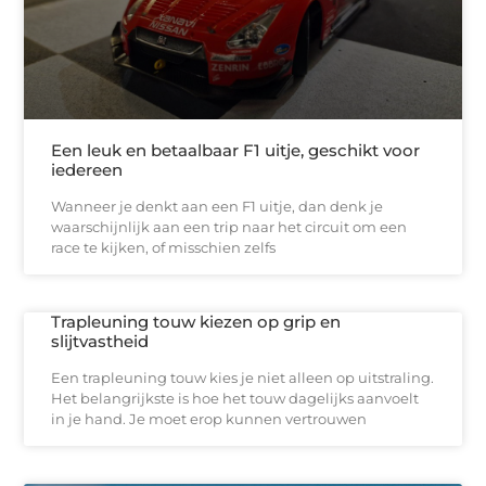
Een leuk en betaalbaar F1 uitje, geschikt voor
iedereen
Wanneer je denkt aan een F1 uitje, dan denk je
waarschijnlijk aan een trip naar het circuit om een
race te kijken, of misschien zelfs
Trapleuning touw kiezen op grip en
slijtvastheid
Een trapleuning touw kies je niet alleen op uitstraling.
Het belangrijkste is hoe het touw dagelijks aanvoelt
in je hand. Je moet erop kunnen vertrouwen