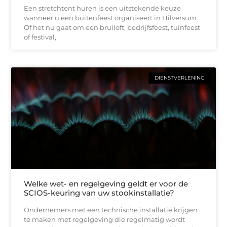
Een stretchtent huren is een uitstekende keuze
wanneer u een buitenfeest organiseert in Hilversum.
Of het nu gaat om een bruiloft, bedrijfsfeest, tuinfeest
of festival,
DIENSTVERLENING
Welke wet- en regelgeving geldt er voor de
SCIOS-keuring van uw stookinstallatie?
Ondernemers met een technische installatie krijgen
te maken met regelgeving die regelmatig wordt