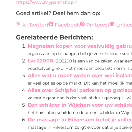
https://www.mypalmshop.nl
Goed artikel? Deel hem dan op:
X (Twitter)
Facebook
Pinterest
Linke
Gerelateerde Berichten:
Magneten kopen voor veelvuldig gebru
ergens aan op te hangen heb je verschillende soorte
Iso 22000
ISO2200 is een van de zaken waar een
voedselveiligheid. Het mooi aan deze ISO norm is da
Alles wat u moet weten over wei isolaa
er veel opties op de markt. Dit kan het moeilijk m
Alles over Schiphol parkeren op gratisp
vakantie gaat dan is dat vaak al duur genoeg. U wilt
Een schilder in Wijchen voor uw schild
het huis laten schilderen door een schilder in Wij
De massage in Hilversum helpt je volle
massage in Hilversum zorgt ervoor dat al je spieren