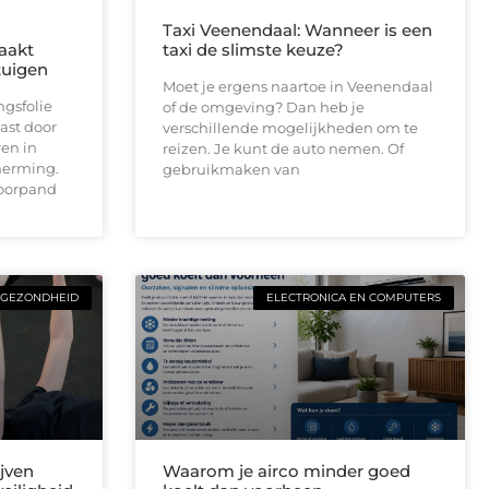
Taxi Veenendaal: Wanneer is een
maakt
taxi de slimste keuze?
tuigen
Moet je ergens naartoe in Veenendaal
gsfolie
of de omgeving? Dan heb je
ast door
verschillende mogelijkheden om te
ren in
reizen. Je kunt de auto nemen. Of
cherming.
gebruikmaken van
toorpand
GEZONDHEID
ELECTRONICA EN COMPUTERS
jven
Waarom je airco minder goed