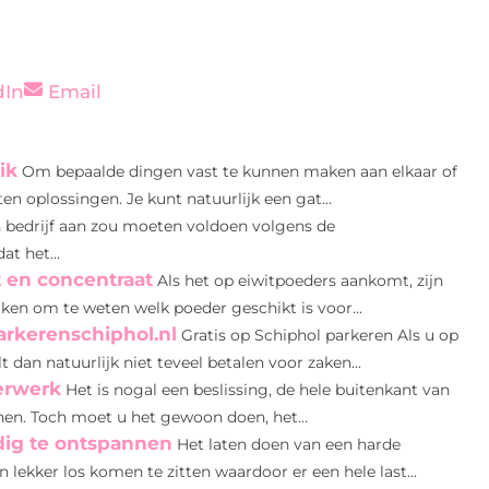
dIn
Email
ik
Om bepaalde dingen vast te kunnen maken aan elkaar of
n oplossingen. Je kunt natuurlijk een gat...
 bedrijf aan zou moeten voldoen volgens de
t het...
t en concentraat
Als het op eiwitpoeders aankomt, zijn
aken om te weten welk poeder geschikt is voor...
arkerenschiphol.nl
Gratis op Schiphol parkeren Als u op
 dan natuurlijk niet teveel betalen voor zaken...
erwerk
Het is nogal een beslissing, de hele buitenkant van
chen. Toch moet u het gewoon doen, het...
dig te ontspannen
Het laten doen van een harde
 lekker los komen te zitten waardoor er een hele last...