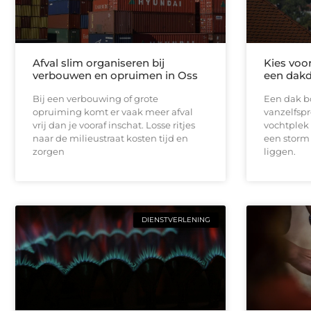
Afval slim organiseren bij
Kies voo
verbouwen en opruimen in Oss
een dakd
Bij een verbouwing of grote
Een dak bo
opruiming komt er vaak meer afval
vanzelfspr
vrij dan je vooraf inschat. Losse ritjes
vochtplek 
naar de milieustraat kosten tijd en
een storm
zorgen
liggen.
DIENSTVERLENING