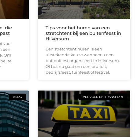
el die
Tips voor het huren van een
past
stretchtent bij een buitenfeest in
Hilversum
t voor
Een stretchtent huren is een
n een
uitstekende keuze wanneer u een
e. Om
buitenfeest organiseert in Hilversum.
hel te
Of het nu gaat om een bruiloft,
m
bedrijfsfeest, tuinfeest of festival,
BLOG
VERVOER EN TRANSPORT