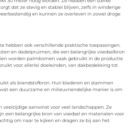
el 30 meter hoog worden. Ze hebben een sterke
orgt dat ze stevig en stabiel blijven, zelfs in winderige
erbestendig en kunnen ze overleven in zowel droge
ze hebben ook verschillende praktische toepassingen.
ten en dadelpruimen, die een belangrijke voedselbron
dien worden palmbomen vaak gebruikt in de productie
uikt voor allerlei doeleinden, van dakbedekking tot
kt als brandstofbron. Hun bladeren en stammen
wat een duurzame en milieuvriendelijke manier is om
veelzijdige aanwinst voor veel landschappen. Ze
n een belangrijke bron van voedsel en materialen voor
chtig om naar te kijken en dragen ze bij aan het