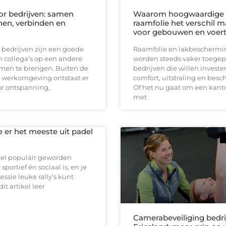
oor bedrijven: samen
Waarom hoogwaardige
en, verbinden en
raamfolie het verschil 
voor gebouwen en voer
r bedrijven zijn een goede
Raamfolie en lakbeschermin
 collega’s op een andere
worden steeds vaker toegep
men te brengen. Buiten de
bedrijven die willen investe
e werkomgeving ontstaat er
comfort, uitstraling en bes
or ontspanning,
Of het nu gaat om een kan
met
e er het meeste uit padel
nel populair geworden
portief én sociaal is, en je
essie leuke rally’s kunt
dit artikel leer
Camerabeveiliging bedri