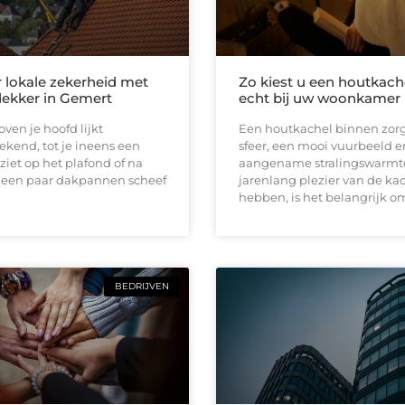
r lokale zekerheid met
Zo kiest u een houtkach
ekker in Gemert
echt bij uw woonkamer 
ven je hoofd lijkt
Een houtkachel binnen zorg
ekend, tot je ineens een
sfeer, een mooi vuurbeeld e
ziet op het plafond of na
aangename stralingswarmt
 een paar dakpannen scheef
jarenlang plezier van de kac
hebben, is het belangrijk o
BEDRIJVEN