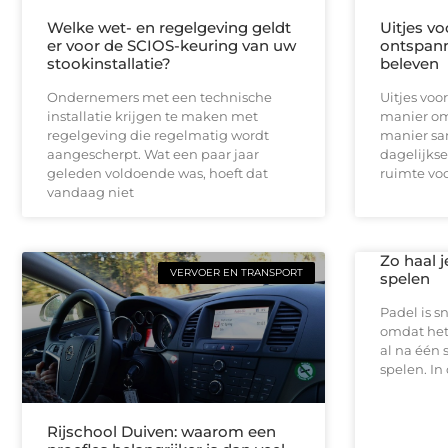
Welke wet- en regelgeving geldt
Uitjes v
er voor de SCIOS-keuring van uw
ontspann
stookinstallatie?
beleven
Ondernemers met een technische
Uitjes voo
installatie krijgen te maken met
manier om
regelgeving die regelmatig wordt
manier sa
aangescherpt. Wat een paar jaar
dagelijks
geleden voldoende was, hoeft dat
ruimte vo
vandaag niet
Zo haal j
VERVOER EN TRANSPORT
spelen
Padel is s
omdat het s
al na één s
spelen. In 
Rijschool Duiven: waarom een