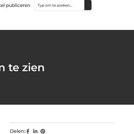
kel publiceren
 te zien
Delen: