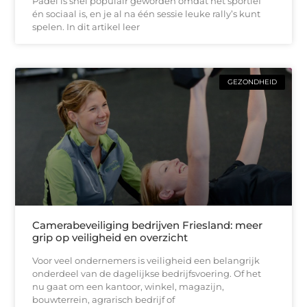
Padel is snel populair geworden omdat het sportief
én sociaal is, en je al na één sessie leuke rally’s kunt
spelen. In dit artikel leer
GEZONDHEID
Camerabeveiliging bedrijven Friesland: meer
grip op veiligheid en overzicht
Voor veel ondernemers is veiligheid een belangrijk
onderdeel van de dagelijkse bedrijfsvoering. Of het
nu gaat om een kantoor, winkel, magazijn,
bouwterrein, agrarisch bedrijf of