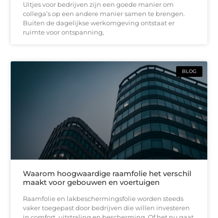
Uitjes voor bedrijven zijn een goede manier om
collega’s op een andere manier samen te brengen.
Buiten de dagelijkse werkomgeving ontstaat er
ruimte voor ontspanning,
BLOG
Waarom hoogwaardige raamfolie het verschil
maakt voor gebouwen en voertuigen
Raamfolie en lakbeschermingsfolie worden steeds
vaker toegepast door bedrijven die willen investeren
in comfort, uitstraling en bescherming. Of het nu gaat