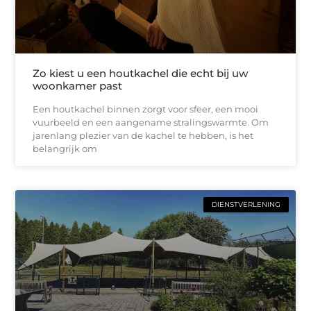
Zo kiest u een houtkachel die echt bij uw
woonkamer past
Een houtkachel binnen zorgt voor sfeer, een mooi
vuurbeeld en een aangename stralingswarmte. Om
jarenlang plezier van de kachel te hebben, is het
belangrijk om
DIENSTVERLENING