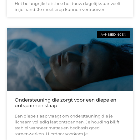
Het belangrijkste is hoe het touw dagelijks aanvoelt
in je hand. Je moet erop kunnen vertrouwen
AANBIEDINGEN
Ondersteuning die zorgt voor een diepe en
ontspannen slaap
Een diepe slaap vraagt om ondersteuning die je
lichaam volledig laat ontspannen. Je houding blijft
stabiel wanneer matras en bedbasis goed
samenwerken. Hierdoor voorkom je