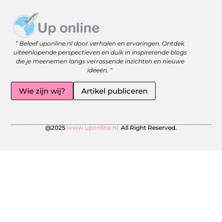
Website linkbuilding: versterk je online zichtbaarheid met slimme strategieën
Geld Online Verdienen: Jouw Gids naar Vrijheid en Flexibiliteit
” Beleef uponline.nl door verhalen en ervaringen. Ontdek
uiteenlopende perspectieven en duik in inspirerende blogs
die je meenemen langs verrassende inzichten en nieuwe
ideeën. “
Wie zijn wij?
Artikel publiceren
@2025
www.uponline.nl.
All Right Reserved.