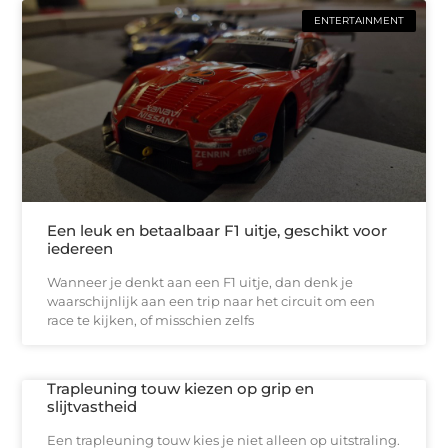
ENTERTAINMENT
Een leuk en betaalbaar F1 uitje, geschikt voor
iedereen
Wanneer je denkt aan een F1 uitje, dan denk je
waarschijnlijk aan een trip naar het circuit om een
race te kijken, of misschien zelfs
Trapleuning touw kiezen op grip en
slijtvastheid
Een trapleuning touw kies je niet alleen op uitstraling.