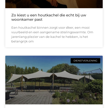
Zo kiest u een houtkachel die echt bij uw
woonkamer past
Een houtkachel binnen zorgt voor sfeer, een mooi
vuurbeeld en een aangename stralingswarmte. Om
jarenlang plezier van de kachel te hebben, is het
belangrijk om
DIENSTVERLENING