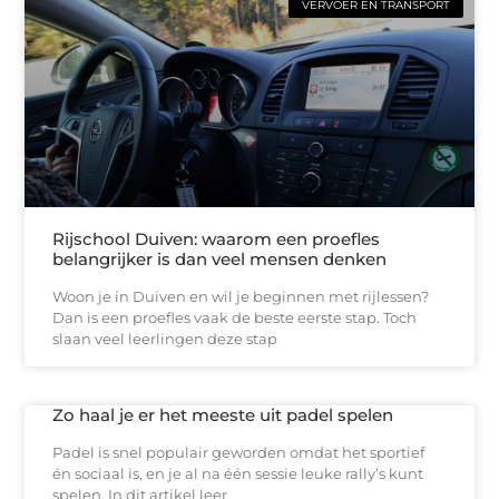
VERVOER EN TRANSPORT
Rijschool Duiven: waarom een proefles
belangrijker is dan veel mensen denken
Woon je in Duiven en wil je beginnen met rijlessen?
Dan is een proefles vaak de beste eerste stap. Toch
slaan veel leerlingen deze stap
Zo haal je er het meeste uit padel spelen
Padel is snel populair geworden omdat het sportief
én sociaal is, en je al na één sessie leuke rally’s kunt
spelen. In dit artikel leer