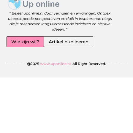
Website linkbuilding: versterk je online zichtbaarheid met slimme strategieën
Geld Online Verdienen: Jouw Gids naar Vrijheid en Flexibiliteit
” Beleef uponline.nl door verhalen en ervaringen. Ontdek
uiteenlopende perspectieven en duik in inspirerende blogs
die je meenemen langs verrassende inzichten en nieuwe
ideeën. “
Wie zijn wij?
Artikel publiceren
@2025
www.uponline.nl.
All Right Reserved.