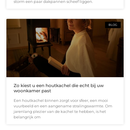
storm een paar dakpannen scheef liggen.
BLOG
Zo kiest u een houtkachel die echt bij uw
woonkamer past
Een houtkachel binnen zorgt voor sfeer, een mooi
vuurbeeld en een aangename stralingswarmte. Om
jarenlang plezier van de kachel te hebben, is het
belangrijk om