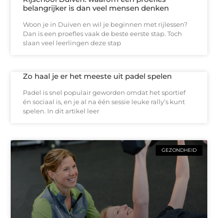
belangrijker is dan veel mensen denken
Woon je in Duiven en wil je beginnen met rijlessen?
Dan is een proefles vaak de beste eerste stap. Toch
slaan veel leerlingen deze stap
Zo haal je er het meeste uit padel spelen
Padel is snel populair geworden omdat het sportief
én sociaal is, en je al na één sessie leuke rally’s kunt
spelen. In dit artikel leer
GEZONDHEID