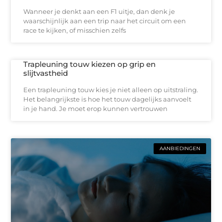
Wanneer je denkt aan een F1 uitje, dan denk je
waarschijnlijk aan een trip naar het circuit om een
race te kijken, of misschien zelfs
Trapleuning touw kiezen op grip en
slijtvastheid
Een trapleuning touw kies je niet alleen op uitstraling.
Het belangrijkste is hoe het touw dagelijks aanvoelt
in je hand. Je moet erop kunnen vertrouwen
AANBIEDINGEN