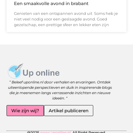
Een smaakvolle avond in brabant
Genieten van een ontspannen avond uit Soms heb je
niet veel nodig voor een geslaagde avond. Goed
gezelschap, een prettige sfeer en lekker eten zijn
Website linkbuilding: versterk je online zichtbaarheid met slimme strategieën
Geld Online Verdienen: Jouw Gids naar Vrijheid en Flexibiliteit
” Beleef uponline.nl door verhalen en ervaringen. Ontdek
uiteenlopende perspectieven en duik in inspirerende blogs
die je meenemen langs verrassende inzichten en nieuwe
ideeën. “
Wie zijn wij?
Artikel publiceren
@2025
www.uponline.nl.
All Right Reserved.