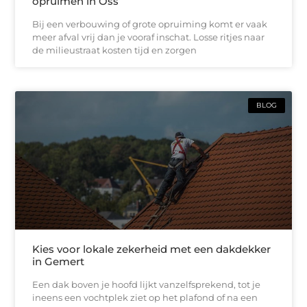
opruimen in Oss
Bij een verbouwing of grote opruiming komt er vaak
meer afval vrij dan je vooraf inschat. Losse ritjes naar
de milieustraat kosten tijd en zorgen
BLOG
Kies voor lokale zekerheid met een dakdekker
in Gemert
Een dak boven je hoofd lijkt vanzelfsprekend, tot je
ineens een vochtplek ziet op het plafond of na een