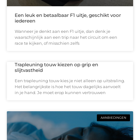
Een leuk en betaalbaar F1 uitje, geschikt voor
iedereen
Wanneer je denkt aan een F1 uitje, dan denk je
waarschijnlijk aan een trip naar het circuit om een
race te kijken, of misschien zelfs
Trapleuning touw kiezen op grip en
slijtvastheid
Een trapleuning touw kies je niet alleen op uitstraling.
Het belangrijkste is hoe het touw dagelijks aanvoelt
in je hand. Je moet erop kunnen vertrouwen
AANBIEDINGEN