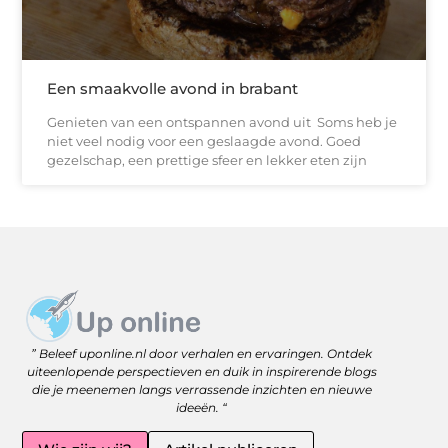
Een smaakvolle avond in brabant
Genieten van een ontspannen avond uit Soms heb je
niet veel nodig voor een geslaagde avond. Goed
gezelschap, een prettige sfeer en lekker eten zijn
Website linkbuilding: versterk je online zichtbaarheid met slimme strategieën
Geld Online Verdienen: Jouw Gids naar Vrijheid en Flexibiliteit
” Beleef uponline.nl door verhalen en ervaringen. Ontdek
uiteenlopende perspectieven en duik in inspirerende blogs
die je meenemen langs verrassende inzichten en nieuwe
ideeën. “