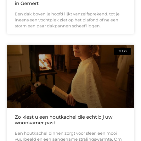
in Gemert
Een dak boven je hoofd lijkt vanzelfsprekend, tot je
ineens een vochtplek ziet op het plafond of na een
storm een paar dakpannen scheef liggen.
BLOG
Zo kiest u een houtkachel die echt bij uw
woonkamer past
Een houtkachel binnen zorgt voor sfeer, een mooi
vuurbeeld en een aangename stralingswarmte. Om