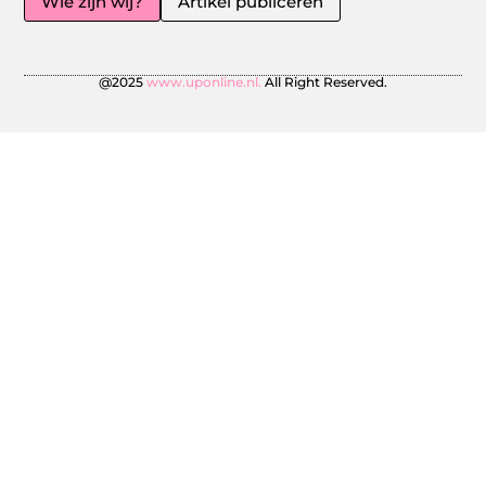
Wie zijn wij?
Artikel publiceren
@2025
www.uponline.nl.
All Right Reserved.