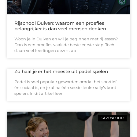
Rijschool Duiven: waarom een proefles
belangrijker is dan veel mensen denken
Woon je in Duiven en wil je beginnen met rijlessen?
Dan is een proefles vaak de beste eerste stap. Toch
slaan veel leerlingen deze stap
Zo haal je er het meeste uit padel spelen
Padel is snel populair geworden omdat het sportief
én sociaal is, en je al na één sessie leuke rally’s kunt
spelen. In dit artikel leer
GEZONDHEID