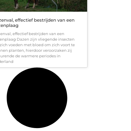
enval, effectief bestrijden van een
zenplaag
enval, effectief bestrijden van een
enplaag Dazen zijn vliegende insecten
 zich voeden met bloed om zich voort te
nen planten, hierdoor veroorzaken zij
urende de warmere periodes in
erland