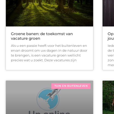
Groene banen: de toekomst van
Op 
vacature groen
jou
Als u een passie heeft voor het buitenleven en
Ied
ervan droomt om uw dagen in de natuur door
de 
te brengen, is een vacature groen wellicht
wer
precies wat u zoekt. Deze vacatures zijn
zon
men
TUIN EN BUITENLEVEN