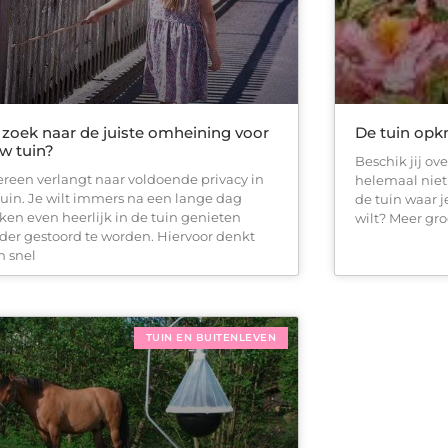
zoek naar de juiste omheining voor
De tuin op
w tuin?
Beschik jij ove
ereen verlangt naar voldoende privacy in
helemaal niet 
tuin. Je wilt immers na een lange dag
de tuin waar j
ken even heerlijk in de tuin genieten
wilt? Meer gro
der gestoord te worden. Hiervoor denkt
 snel
TUIN EN BUITENLEVEN