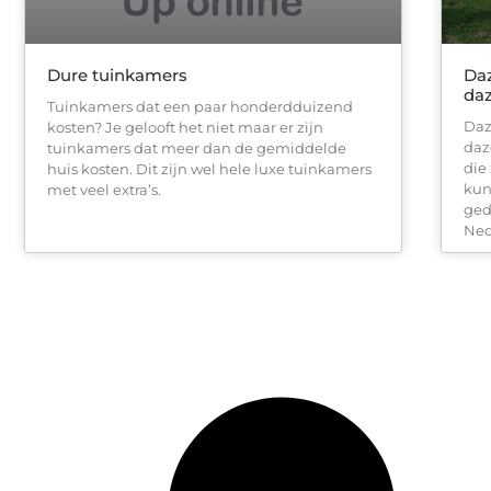
Dure tuinkamers
Daz
da
Tuinkamers dat een paar honderdduizend
Daz
kosten? Je gelooft het niet maar er zijn
daz
tuinkamers dat meer dan de gemiddelde
die
huis kosten. Dit zijn wel hele luxe tuinkamers
kun
met veel extra’s.
ged
Ned