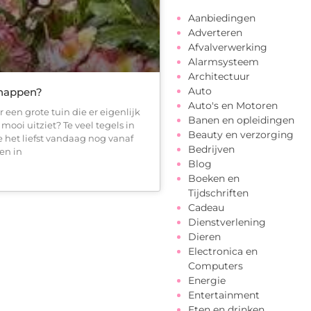
Aanbiedingen
Adverteren
Afvalverwerking
Alarmsysteem
Architectuur
Auto
knappen?
Auto's en Motoren
r een grote tuin die er eigenlijk
Banen en opleidingen
mooi uitziet? Te veel tegels in
Beauty en verzorging
e het liefst vandaag nog vanaf
Bedrijven
en in
Blog
Boeken en
Tijdschriften
Cadeau
Dienstverlening
Dieren
Electronica en
Computers
Energie
Entertainment
Eten en drinken