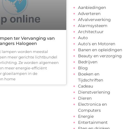
Aanbiedingen
Adverteren
Afvalverwerking
Alarmsysteem
Architectuur
Auto
mpen ter Vervanging van
angers Halogeen
Auto's en Motoren
Banen en opleidingen
t lampen worden meestal
Beauty en verzorging
 een meer gerichte lichtbundel
Bedrijven
verlichting. Ze worden algemeen
Blog
en meer energie-efficiënt
or gloeilampen in de
Boeken en
 en home
Tijdschriften
Cadeau
Dienstverlening
Dieren
Electronica en
Computers
Energie
Entertainment
Eten en drinken