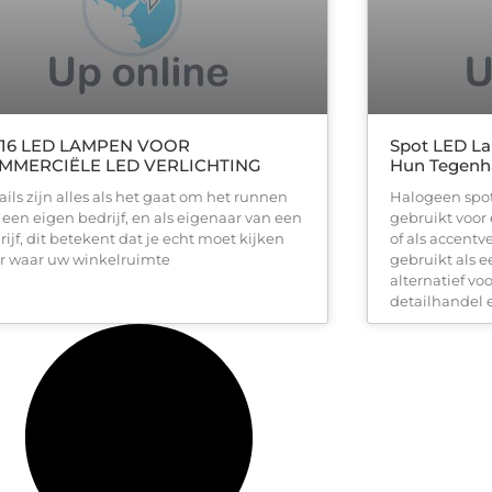
16 LED LAMPEN VOOR
Spot LED La
MMERCIËLE LED VERLICHTING
Hun Tegenh
ails zijn alles als het gaat om het runnen
Halogeen spo
 een eigen bedrijf, en als eigenaar van een
gebruikt voor
rijf, dit betekent dat je echt moet kijken
of als accent
r waar uw winkelruimte
gebruikt als e
alternatief vo
detailhandel