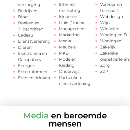
Internet
Vervoer en
verzorging
marketing
transport
Bedrijven
Kinderen
Webdesign
Blog
Links / Index
Wijn
Boeken en
Management
Winkelen
Tijdschriften
Marketing
Woning en Tui
Cadeau
Media
Woningen
Dienstverlening
Meubels
Zakelijk
Dieren
MKB
Zakelijke
Electronica en
Mode en
dienstverlenin
Computers
Kleding
Zorg
Energie
Onderwijs
ZZP
Entertainment
Particuliere
Eten en drinken
dienstverlening
Media
en beroemde
mensen