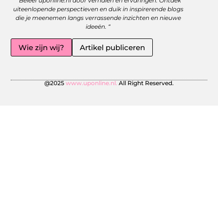
” Beleef uponline.nl door verhalen en ervaringen. Ontdek
uiteenlopende perspectieven en duik in inspirerende blogs
die je meenemen langs verrassende inzichten en nieuwe
ideeën. “
Wie zijn wij?
Artikel publiceren
@2025
www.uponline.nl.
All Right Reserved.