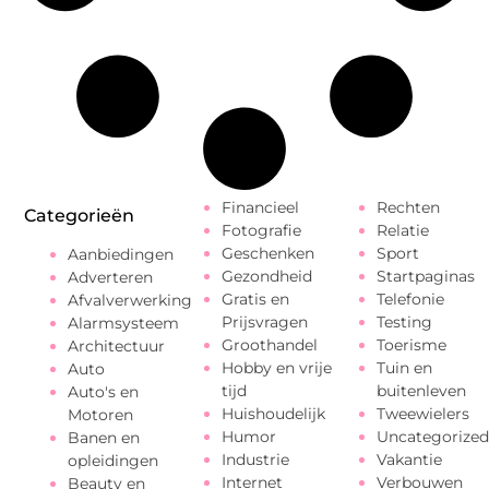
Financieel
Rechten
Categorieën
Fotografie
Relatie
Geschenken
Sport
Aanbiedingen
Gezondheid
Startpaginas
Adverteren
Gratis en
Telefonie
Afvalverwerking
Prijsvragen
Testing
Alarmsysteem
Groothandel
Toerisme
Architectuur
Hobby en vrije
Tuin en
Auto
tijd
buitenleven
Auto's en
Huishoudelijk
Tweewielers
Motoren
Humor
Uncategorized
Banen en
Industrie
Vakantie
opleidingen
Internet
Verbouwen
Beauty en