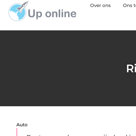
Over ons
Ons 
R
Auto