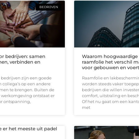
BEDRIJVEN
oor bedrijven: samen
Waarom hoogwaardige
en, verbinden en
raamfolie het verschil 
voor gebouwen en voer
r bedrijven zijn een goede
Raamfolie en lakbeschermin
 collega’s op een andere
worden steeds vaker toegep
men te brengen. Buiten de
bedrijven die willen investe
e werkomgeving ontstaat er
comfort, uitstraling en bes
or ontspanning,
Of het nu gaat om een kan
met
e er het meeste uit padel