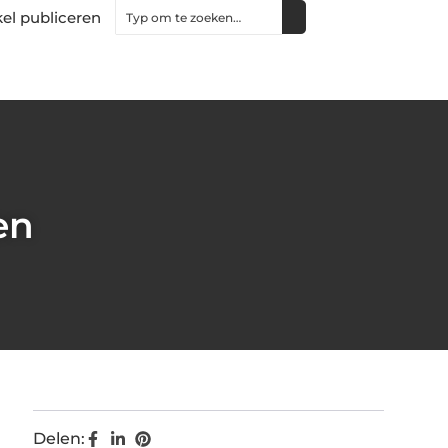
kel publiceren
en
Delen: