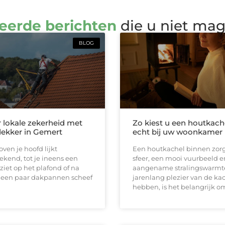
eerde berichten
die u niet ma
BLOG
r lokale zekerheid met
Zo kiest u een houtkach
ekker in Gemert
echt bij uw woonkamer 
ven je hoofd lijkt
Een houtkachel binnen zorg
ekend, tot je ineens een
sfeer, een mooi vuurbeeld e
ziet op het plafond of na
aangename stralingswarmt
 een paar dakpannen scheef
jarenlang plezier van de kac
hebben, is het belangrijk o