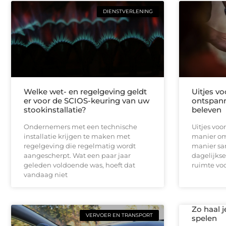
DIENSTVERLENING
Welke wet- en regelgeving geldt
Uitjes v
er voor de SCIOS-keuring van uw
ontspann
stookinstallatie?
beleven
Ondernemers met een technische
Uitjes voo
installatie krijgen te maken met
manier om
regelgeving die regelmatig wordt
manier sa
aangescherpt. Wat een paar jaar
dagelijks
geleden voldoende was, hoeft dat
ruimte vo
vandaag niet
Zo haal j
VERVOER EN TRANSPORT
spelen