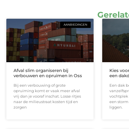
Gerelat
AANBIEDINGEN
Afval slim organiseren bij
Kies voo
verbouwen en opruimen in Oss
een dakd
Bij een verbouwing of grote
Een dak bo
opruiming komt er vaak meer afval
vanzelfspr
vrij dan je vooraf inschat. Losse ritjes
vochtplek 
naar de milieustraat kosten tijd en
een storm
zorgen
liggen.