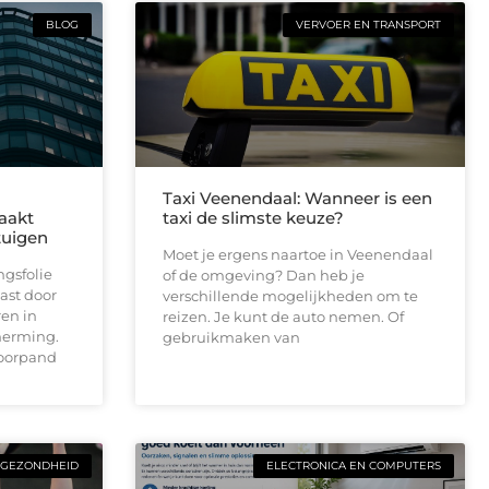
BLOG
VERVOER EN TRANSPORT
Taxi Veenendaal: Wanneer is een
maakt
taxi de slimste keuze?
tuigen
Moet je ergens naartoe in Veenendaal
gsfolie
of de omgeving? Dan heb je
ast door
verschillende mogelijkheden om te
ren in
reizen. Je kunt de auto nemen. Of
cherming.
gebruikmaken van
toorpand
GEZONDHEID
ELECTRONICA EN COMPUTERS