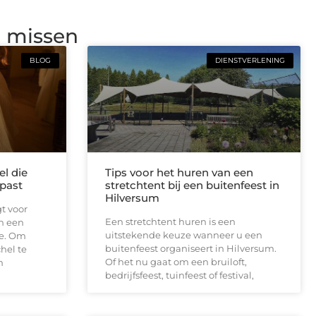
g missen
BLOG
DIENSTVERLENING
el die
Tips voor het huren van een
past
stretchtent bij een buitenfeest in
Hilversum
t voor
Een stretchtent huren is een
n een
uitstekende keuze wanneer u een
e. Om
buitenfeest organiseert in Hilversum.
hel te
Of het nu gaat om een bruiloft,
m
bedrijfsfeest, tuinfeest of festival,