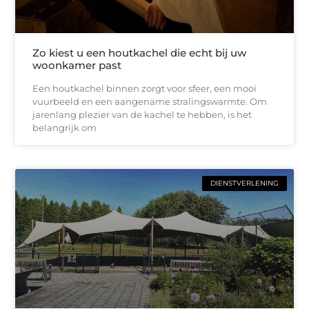
Zo kiest u een houtkachel die echt bij uw
woonkamer past
Een houtkachel binnen zorgt voor sfeer, een mooi
vuurbeeld en een aangename stralingswarmte. Om
jarenlang plezier van de kachel te hebben, is het
belangrijk om
DIENSTVERLENING