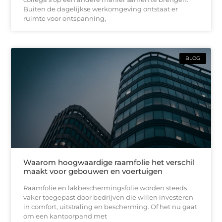
Buiten de dagelijkse werkomgeving ontstaat er
ruimte voor ontspanning,
BLOG
Waarom hoogwaardige raamfolie het verschil
maakt voor gebouwen en voertuigen
Raamfolie en lakbeschermingsfolie worden steeds
vaker toegepast door bedrijven die willen investeren
in comfort, uitstraling en bescherming. Of het nu gaat
om een kantoorpand met