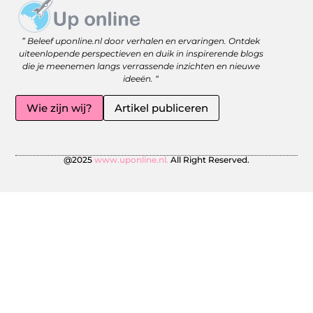
Website linkbuilding: versterk je online zichtbaarheid met slimme strategieën
Geld Online Verdienen: Jouw Gids naar Vrijheid en Flexibiliteit
” Beleef uponline.nl door verhalen en ervaringen. Ontdek
uiteenlopende perspectieven en duik in inspirerende blogs
die je meenemen langs verrassende inzichten en nieuwe
ideeën. “
Wie zijn wij?
Artikel publiceren
@2025
www.uponline.nl.
All Right Reserved.