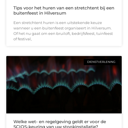
Tips voor het huren van een stretchtent bij een
buitenfeest in Hilversum
Een stretchtent huren is een uitstekende keuze
wanneer u een buitenfeest organiseert in Hilversum.
Of het nu gaat om een bruiloft, bedrijfsfeest, tuinfeest
of festival,
DIENSTVERLENING
Welke wet- en regelgeving geldt er voor de
SCIOS-keuring van uw stookinstallatie?