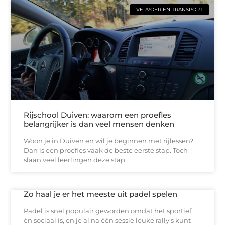
VERVOER EN TRANSPORT
Rijschool Duiven: waarom een proefles
belangrijker is dan veel mensen denken
Woon je in Duiven en wil je beginnen met rijlessen?
Dan is een proefles vaak de beste eerste stap. Toch
slaan veel leerlingen deze stap
Zo haal je er het meeste uit padel spelen
Padel is snel populair geworden omdat het sportief
én sociaal is, en je al na één sessie leuke rally’s kunt