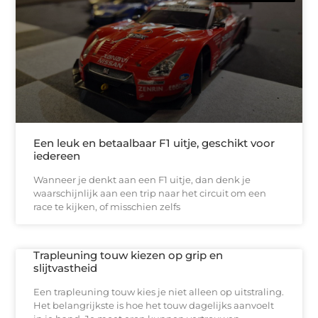
Een leuk en betaalbaar F1 uitje, geschikt voor
iedereen
Wanneer je denkt aan een F1 uitje, dan denk je
waarschijnlijk aan een trip naar het circuit om een
race te kijken, of misschien zelfs
Trapleuning touw kiezen op grip en
slijtvastheid
Een trapleuning touw kies je niet alleen op uitstraling.
Het belangrijkste is hoe het touw dagelijks aanvoelt