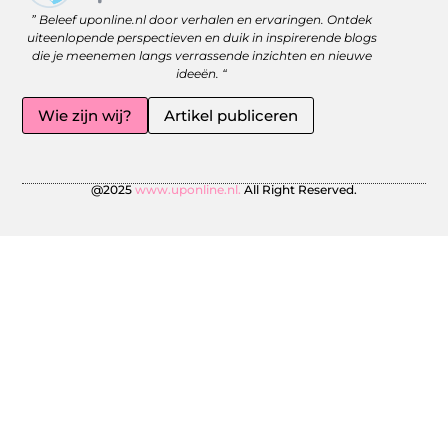
Website linkbuilding: versterk je online zichtbaarheid met slimme strategieën
Geld Online Verdienen: Jouw Gids naar Vrijheid en Flexibiliteit
” Beleef uponline.nl door verhalen en ervaringen. Ontdek
uiteenlopende perspectieven en duik in inspirerende blogs
die je meenemen langs verrassende inzichten en nieuwe
ideeën. “
Wie zijn wij?
Artikel publiceren
@2025
www.uponline.nl.
All Right Reserved.