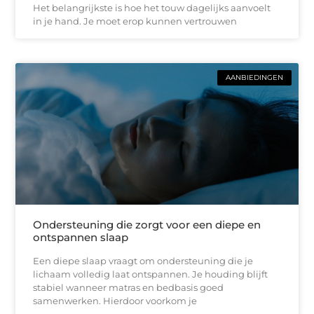
Het belangrijkste is hoe het touw dagelijks aanvoelt
in je hand. Je moet erop kunnen vertrouwen
AANBIEDINGEN
Ondersteuning die zorgt voor een diepe en
ontspannen slaap
Een diepe slaap vraagt om ondersteuning die je
lichaam volledig laat ontspannen. Je houding blijft
stabiel wanneer matras en bedbasis goed
samenwerken. Hierdoor voorkom je