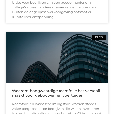
Uitjes voor bedrijven zijn een goede manier om
collega’s op een andere manier samen te brengen.
Buiten de dagelijkse werkomgeving ontstaat er
ruimte voor ontspanning,
BLOG
Waarom hoogwaardige raamfolie het verschil
maakt voor gebouwen en voertuigen
Raamfolie en lakbeschermingsfolie worden steeds
vaker toegepast door bedrijven die willen investeren
in comfort, uitstraling en bescherming. Of het nu gaat