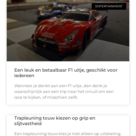
ENTERTAINMENT
Een leuk en betaalbaar F1 uitje, geschikt voor
iedereen
Wanneer je denkt aan een F1 uitje, dan denk je
waarschijnlijk aan een trip naar het circuit om een
race te kijken, of misschien zelfs
Trapleuning touw kiezen op grip en
slijtvastheid
Een trapleuning touw kies je niet alleen op uitstraling.