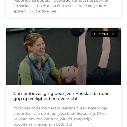
Padel is snel populair geworden omdat het sportief
én sociaal is, en je al na één sessie leuke rally’s kunt
spelen. In dit artikel leer
GEZONDHEID
Camerabeveiliging bedrijven Friesland: meer
grip op veiligheid en overzicht
Voor veel ondernemers is veiligheid een belangrijk
onderdeel van de dagelijkse bedrijfsvoering. Of het
nu gaat om een kantoor, winkel, magazijn,
bouwterrein, agrarisch bedrijf of