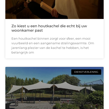
Zo kiest u een houtkachel die echt bij uw
woonkamer past
Een houtkachel binnen zorgt voor sfeer, een mooi
vuurbeeld en een aangename stralingswarmte. Om
jarenlang plezier van de kachel te hebben, is het
belangrijk om
DIENSTVERLENING