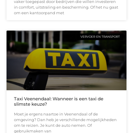
vaker toegepast door bedrijven die willen investeren
in comfort, uitstraling en bescherming. Of het nu gaat
om een kantoorpand met
VERVOER EN TRANSPORT
Taxi Veenendaal: Wanneer is een taxi de
slimste keuze?
Moet je ergens naartoe in Veenendaal of de
omgeving? Dan heb je verschillende mogelijkheden
om te reizen. Je kunt de auto nemen. Of
gebruikmaken van