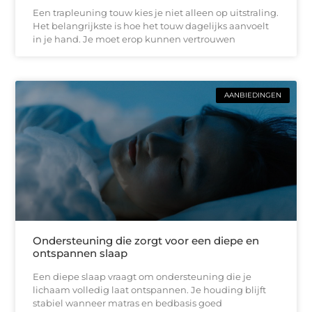
Een trapleuning touw kies je niet alleen op uitstraling.
Het belangrijkste is hoe het touw dagelijks aanvoelt
in je hand. Je moet erop kunnen vertrouwen
AANBIEDINGEN
Ondersteuning die zorgt voor een diepe en
ontspannen slaap
Een diepe slaap vraagt om ondersteuning die je
lichaam volledig laat ontspannen. Je houding blijft
stabiel wanneer matras en bedbasis goed