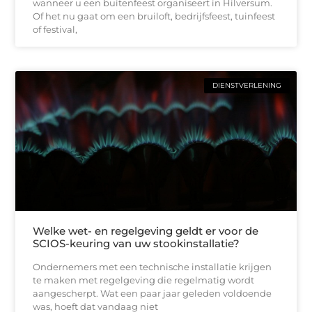
wanneer u een buitenfeest organiseert in Hilversum.
Of het nu gaat om een bruiloft, bedrijfsfeest, tuinfeest
of festival,
DIENSTVERLENING
Welke wet- en regelgeving geldt er voor de
SCIOS-keuring van uw stookinstallatie?
Ondernemers met een technische installatie krijgen
te maken met regelgeving die regelmatig wordt
aangescherpt. Wat een paar jaar geleden voldoende
was, hoeft dat vandaag niet