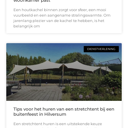
woonkamer past
Een houtkachel binnen zorgt voor sfeer, een mooi
vuurbeeld en een aangename stralingswarmte. Om
jarenlang plezier van de kachel te hebben, is het
belangrijk om
DIENSTVERLENING
Tips voor het huren van een stretchtent bij een
buitenfeest in Hilversum
Een stretchtent huren is een uitstekende keuze