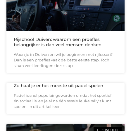
Rijschool Duiven: waarom een proefles
belangrijker is dan veel mensen denken
Woon je in Duiven en wil je beginnen met rijlessen?
Dan is een proefles vaak de beste eerste stap. Toch
slaan veel leerlingen deze stap
Zo haal je er het meeste uit padel spelen
Padel is snel populair geworden omdat het sportief
én sociaal is, en je al na één sessie leuke rally’s kunt
spelen. In dit artikel leer
GEZONDHEID