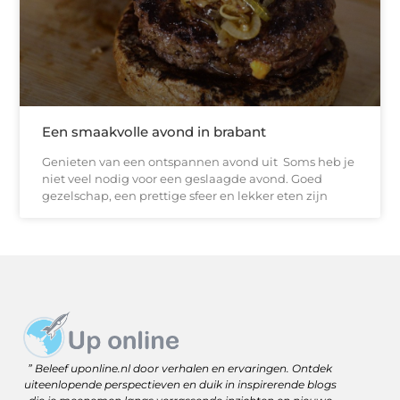
Een smaakvolle avond in brabant
Genieten van een ontspannen avond uit Soms heb je
niet veel nodig voor een geslaagde avond. Goed
gezelschap, een prettige sfeer en lekker eten zijn
Website linkbuilding: versterk je online zichtbaarheid met slimme strategieën
Geld Online Verdienen: Jouw Gids naar Vrijheid en Flexibiliteit
” Beleef uponline.nl door verhalen en ervaringen. Ontdek
uiteenlopende perspectieven en duik in inspirerende blogs