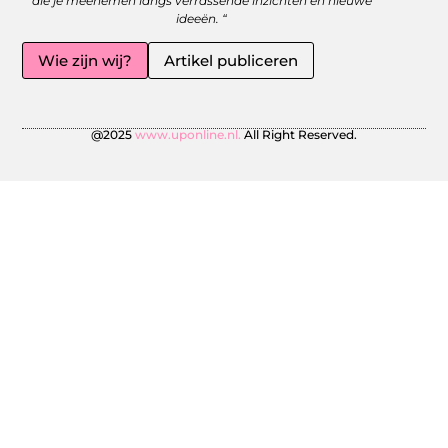
die je meenemen langs verrassende inzichten en nieuwe
ideeën. “
Wie zijn wij?
Artikel publiceren
@2025
www.uponline.nl.
All Right Reserved.