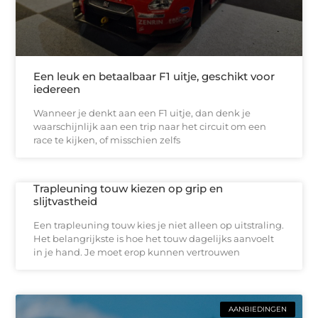
Een leuk en betaalbaar F1 uitje, geschikt voor
iedereen
Wanneer je denkt aan een F1 uitje, dan denk je
waarschijnlijk aan een trip naar het circuit om een
race te kijken, of misschien zelfs
Trapleuning touw kiezen op grip en
slijtvastheid
Een trapleuning touw kies je niet alleen op uitstraling.
Het belangrijkste is hoe het touw dagelijks aanvoelt
in je hand. Je moet erop kunnen vertrouwen
AANBIEDINGEN