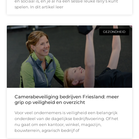
én sociaal is, en je al na één sessie leuke rally’s kunt
spelen. In dit artikel leer
GEZONDHEID
Camerabeveiliging bedrijven Friesland: meer
grip op veiligheid en overzicht
Voor veel ondernemers is veiligheid een belangrijk
onderdeel van de dagelijkse bedrijfsvoering. Of het
nu gaat om een kantoor, winkel, magazijn,
bouwterrein, agrarisch bedrijf of