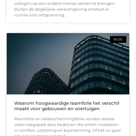
collega’s op een andere manier samen te brengen.
Buiten de dagelijkse werkomgeving ontstaat er
ruimte voor ontspanning,
BLOG
Waarom hoogwaardige raamfolie het verschil
maakt voor gebouwen en voertuigen
Raamfolie en lakbeschermingsfolie worden steeds
vaker toegepast door bedrijven die willen investeren
in comfort, uitstraling en bescherming. Of het nu gaat
om een kantoorpand met