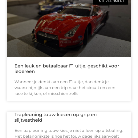
ENTERTAINMENT
Een leuk en betaalbaar F1 uitje, geschikt voor
iedereen
Wanneer je denkt aan een F1 uitje, dan denk je
waarschijnlijk aan een trip naar het circuit om een
race te kijken, of misschien zelfs
Trapleuning touw kiezen op grip en
slijtvastheid
Een trapleuning touw kies je niet alleen op uitstraling.
Het belangrijkste is hoe het touw dagelijks aanvoelt